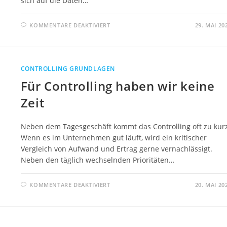
sich auf die Daten…
FÜR
KOMMENTARE DEAKTIVIERT
29. MAI 20
CONTROLLING,
DAS
ERLEDIGT
DOCH
DER
STEUERBERATER
CONTROLLING GRUNDLAGEN
FÜR
UNS,
Für Controlling haben wir keine
ODER?
Zeit
Neben dem Tagesgeschäft kommt das Controlling oft zu kurz
Wenn es im Unternehmen gut läuft, wird ein kritischer
Vergleich von Aufwand und Ertrag gerne vernachlässigt.
Neben den täglich wechselnden Prioritäten…
FÜR
KOMMENTARE DEAKTIVIERT
20. MAI 20
FÜR
CONTROLLING
HABEN
WIR
KEINE
ZEIT