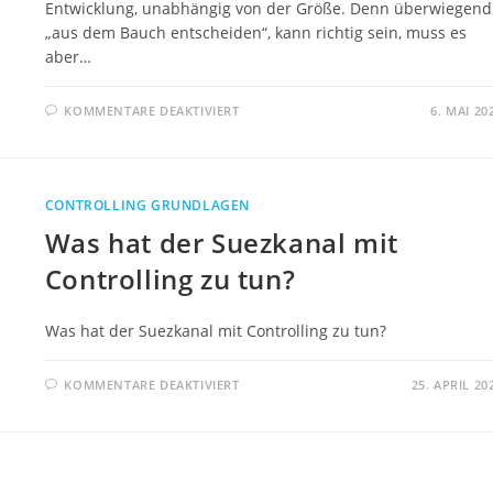
Entwicklung, unabhängig von der Größe. Denn überwiegend
„aus dem Bauch entscheiden“, kann richtig sein, muss es
aber…
FÜR
KOMMENTARE DEAKTIVIERT
6. MAI 20
WARUM
SICH
CONTROLLING
AUCH
FÜR
KLEINE
CONTROLLING GRUNDLAGEN
UNTERNEHMEN
LOHNT
Was hat der Suezkanal mit
Controlling zu tun?
Was hat der Suezkanal mit Controlling zu tun?
FÜR
KOMMENTARE DEAKTIVIERT
25. APRIL 20
WAS
HAT
DER
SUEZKANAL
MIT
CONTROLLING
ZU